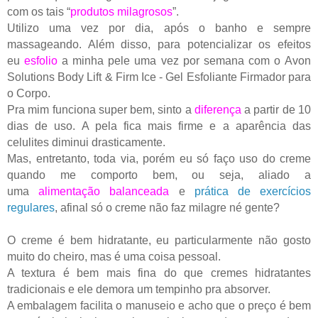
com os tais “
produtos milagrosos
”.
Utilizo uma vez por dia, após o banho e sempre
massageando. Além disso, para potencializar os efeitos
eu
esfolio
a minha pele uma vez por semana com o
Avon
Solutions Body Lift & Firm Ice - Gel Esfoliante Firmador para
o Corpo.
Pra mim funciona super bem, sinto a
diferença
a partir de 10
dias de uso. A pela fica mais firme e a aparência das
celulites diminui drasticamente.
Mas, entretanto, toda via, porém eu só faço uso do creme
quando me comporto bem, ou seja, aliado a
uma
alimentação balanceada
e
prática de
exercícios
regulares
, afinal só o creme não faz milagre né gente?
O creme é bem hidratante, eu particularmente não gosto
muito do cheiro, mas é uma coisa pessoal.
A textura é bem mais fina do que cremes hidratantes
tradicionais e ele demora um tempinho pra absorver.
A embalagem facilita o manuseio e acho que o preço é bem