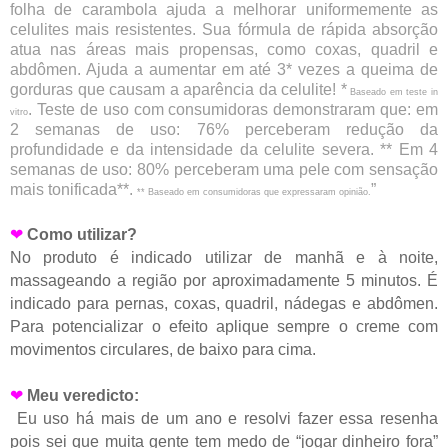
folha de carambola ajuda a melhorar uniformemente as
celulites mais resistentes. Sua fórmula de rápida absorção
atua nas áreas mais propensas, como coxas, quadril e
abdômen. Ajuda a aumentar em até 3* vezes a queima de
gorduras que causam a aparência da celulite! *
Baseado em teste in
. Teste de uso com consumidoras demonstraram que: em
vitro
2 semanas de uso: 76% perceberam redução da
profundidade e da intensidade da celulite severa. ** Em 4
semanas de uso: 80% perceberam uma pele com sensação
mais tonificada**.
”
** Baseado em consumidoras que expressaram opinião.
❤
Como utilizar?
No produto é indicado utilizar d
e manhã e à noite,
massageando a região por aproximadamente 5 minutos. É
indicado para pernas, coxas, quadril, nádegas e abdômen.
Para potencializar o efeito aplique sempre o creme com
movimentos circulares, de baixo para cima.
❤
Meu veredicto:
Eu uso há mais de um ano e resolvi fazer essa resenha
pois sei que muita gente tem medo de “jogar dinheiro fora”