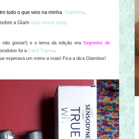
tro tudo o que veio na minha
Glambox
.
r sobre a Glam
aqui nesse post
.
eu não gostar!) e o tema da edição era
Segredos de
produtos foi a
Carol Tognon
.
que esperava um mimo a mais! Fica a dica Glambox!