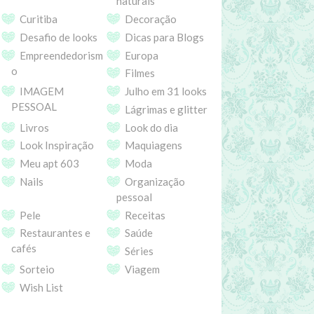
naturais
Curitiba
Decoração
Desafio de looks
Dicas para Blogs
Empreendedorism
Europa
o
Filmes
IMAGEM
Julho em 31 looks
PESSOAL
Lágrimas e glitter
Livros
Look do dia
Look Inspiração
Maquiagens
Meu apt 603
Moda
Nails
Organização
pessoal
Pele
Receitas
Restaurantes e
Saúde
cafés
Séries
Sorteio
Viagem
Wish List