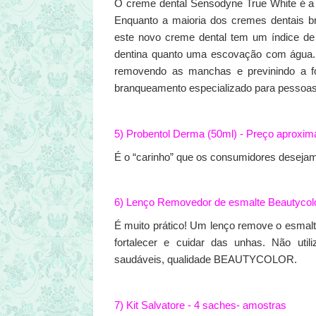
O creme dental Sensodyne True White é a
Enquanto a maioria dos cremes dentais br
este novo creme dental tem um índice de
dentina quanto uma escovação com água.
removendo as manchas e previnindo a 
branqueamento especializado para pessoas
5) Probentol Derma (50ml) - Preço aproxi
É o “carinho” que os consumidores desejam
6) Lenço Removedor de esmalte Beautycolo
É muito prático! Um lenço remove o esmalt
fortalecer e cuidar das unhas. Não uti
saudáveis, qualidade BEAUTYCOLOR.
7)
Kit Salvatore - 4 saches- amostras