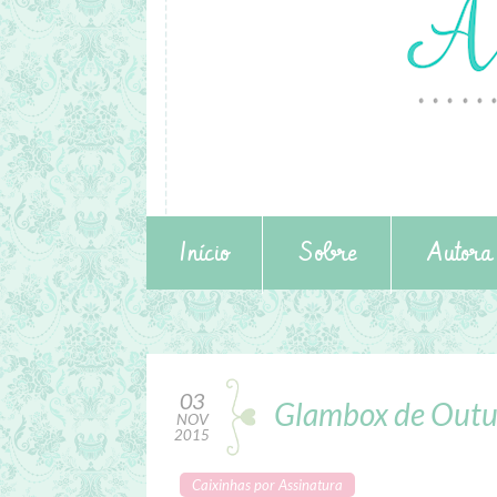
Início
Sobre
Autora
03
Glambox de Outu
NOV
2015
Caixinhas por Assinatura