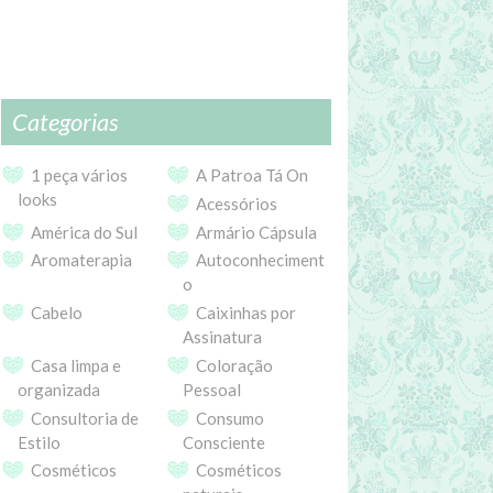
Categorias
1 peça vários
A Patroa Tá On
looks
Acessórios
América do Sul
Armário Cápsula
Aromaterapia
Autoconheciment
o
Cabelo
Caixinhas por
Assinatura
Casa limpa e
Coloração
organizada
Pessoal
Consultoria de
Consumo
Estilo
Consciente
Cosméticos
Cosméticos