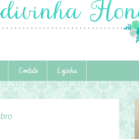
Contato
Lojinha
bro