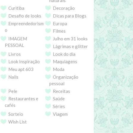
naturais
Curitiba
Decoração
Desafio de looks
Dicas para Blogs
Empreendedorism
Europa
o
Filmes
IMAGEM
Julho em 31 looks
PESSOAL
Lágrimas e glitter
Livros
Look do dia
Look Inspiração
Maquiagens
Meu apt 603
Moda
Nails
Organização
pessoal
Pele
Receitas
Restaurantes e
Saúde
cafés
Séries
Sorteio
Viagem
Wish List