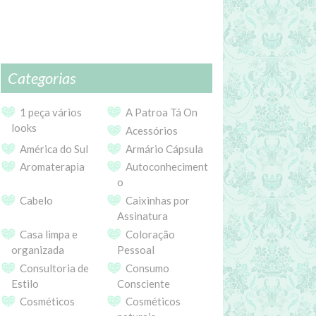
Categorias
1 peça vários
A Patroa Tá On
looks
Acessórios
América do Sul
Armário Cápsula
Aromaterapia
Autoconheciment
o
Cabelo
Caixinhas por
Assinatura
Casa limpa e
Coloração
organizada
Pessoal
Consultoria de
Consumo
Estilo
Consciente
Cosméticos
Cosméticos