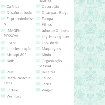
naturais
Curitiba
Decoração
Desafio de looks
Dicas para Blogs
Empreendedorism
Europa
o
Filmes
IMAGEM
Julho em 31 looks
PESSOAL
Lágrimas e glitter
Livros
Look do dia
Look Inspiração
Maquiagens
Meu apt 603
Moda
Nails
Organização
pessoal
Pele
Receitas
Restaurantes e
Saúde
cafés
Séries
Sorteio
Viagem
Wish List