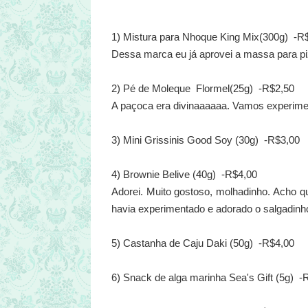
1) Mistura para Nhoque
King Mix(300g)
-R$
Dessa marca eu já aprovei a massa para pi
2)
Pé de Moleque
Flormel(25g)
-R$2,50
A paçoca era divinaaaaaa. Vamos experim
3) Mini Grissinis Good Soy
(30g)
-R$3,00
4) Brownie Belive
(40g)
-R$4,00
Adorei. Muito gostoso, molhadinho. Acho q
havia experimentado e adorado o salgadinh
5) Castanha de Caju Daki
(50g)
-R$4,00
6) Snack de alga marinha Sea's Gift
(5g)
-R