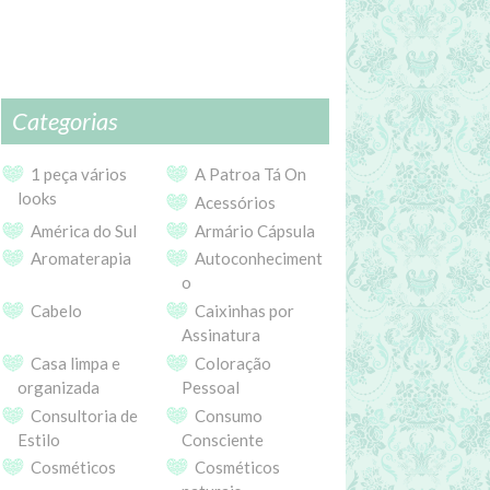
Categorias
1 peça vários
A Patroa Tá On
looks
Acessórios
América do Sul
Armário Cápsula
Aromaterapia
Autoconheciment
o
Cabelo
Caixinhas por
Assinatura
Casa limpa e
Coloração
organizada
Pessoal
Consultoria de
Consumo
Estilo
Consciente
Cosméticos
Cosméticos