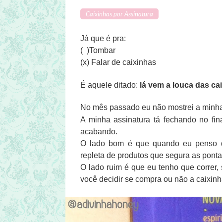
Caixinhas por Assinatura
Já que é pra:
( )Tombar
(x) Falar de caixinhas
É aquele ditado:
lá vem a louca das ca
No mês passado eu não mostrei a min
A minha assinatura tá fechando no fi
acabando.
O lado bom é que quando eu penso 
repleta de produtos que segura as ponta
O lado ruim é que eu tenho que correr, 
você decidir se compra ou não a caixin