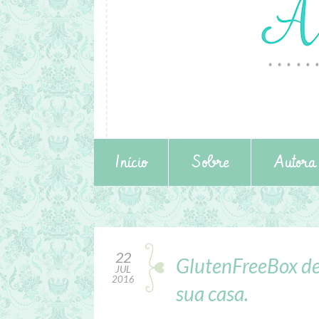
Início
Sobre
Autora
22
GlutenFreeBox de 
JUL
2016
sua casa.