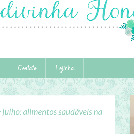
Contato
Lojinha
julho: alimentos saudáveis na