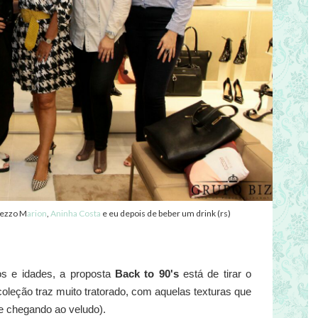
rezzo M
arion
,
Aninha Costa
e eu depois de beber um drink (rs)
s e idades, a proposta
Back to 90's
está de tirar o
coleção traz muito tratorado, com aquelas texturas que
e chegando ao veludo).