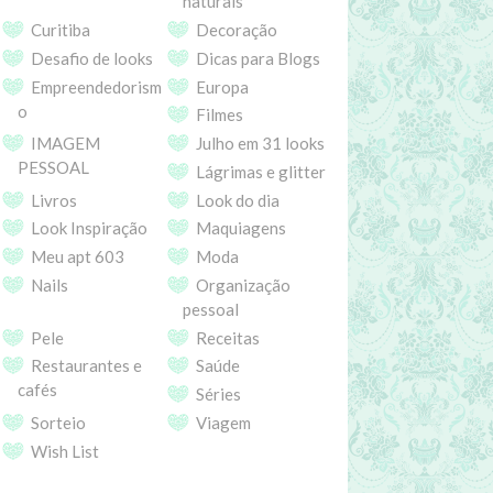
naturais
Curitiba
Decoração
Desafio de looks
Dicas para Blogs
Empreendedorism
Europa
o
Filmes
IMAGEM
Julho em 31 looks
PESSOAL
Lágrimas e glitter
Livros
Look do dia
Look Inspiração
Maquiagens
Meu apt 603
Moda
Nails
Organização
pessoal
Pele
Receitas
Restaurantes e
Saúde
cafés
Séries
Sorteio
Viagem
Wish List