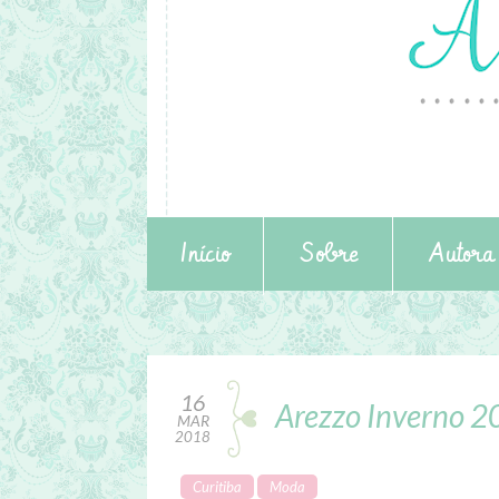
Início
Sobre
Autora
16
Arezzo Inverno 
MAR
2018
Curitiba
Moda