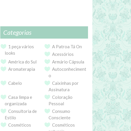
Categorias
1 peça vários
A Patroa Tá On
looks
Acessórios
América do Sul
Armário Cápsula
Aromaterapia
Autoconheciment
o
Cabelo
Caixinhas por
Assinatura
Casa limpa e
Coloração
organizada
Pessoal
Consultoria de
Consumo
Estilo
Consciente
Cosméticos
Cosméticos