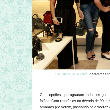
Gabi Oneda
,
Naiby Cabral
, A gerente da A
Com opções que agradam todos os gosto
folêgo. Com referêcias da década de 90, a 
amamos (do verniz, passando pelo xadrez 