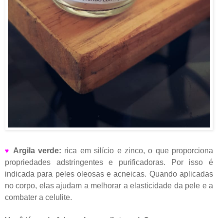
Argila verde:
rica em silício e zinco, o que proporciona
♥
propriedades adstringentes e purificadoras. Por isso é
indicada para peles oleosas e acneicas. Quando aplicadas
no corpo, elas ajudam a melhorar a elasticidade da pele e a
combater a celulite.