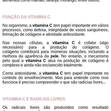
alimentos como mamão, laranja, morango, entre outros.
FUNÇÃO DA VITAMINA C
No organismo, a
vitamina C
tem papel importante em vários
processos, como defesa, integridade de vasos sanguíneos,
formação de colágeno e atividade antioxidante.
Nas nossas células,
a
vitamina C
é cofator (algo
necessário) para a produção do colágeno.
O
colágeno
contribuirá para inúmeras situações, incluindo a
melhora da aparência da
pele
. No entanto, o
mecanismo
pelo qual
a
vitamina C
atua na
produção
de colágeno é
complexo e ainda não esclarecido
totalmente
.
Como antioxidante,
a
vitamina C
tem papel importante no
controle do envelhecimento
.
Mas p
ara entende como isso
funciona é preciso compreender o que são radicias livres...
VITAMINA C E RADICAIS LIVRES
Os radicais livres são
produzidos
como resultado