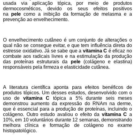
usada via aplicação tópica, por meio de produtos
dermocosméticos, devido os seus efeitos positivos
na
pele
como a
inibição da formação de melasma e a
prevenção ao envelhecimento.
O envelhecimento cutâneo é um conjunto de alterações o
qual não se consegue evitar, e que tem influência direta do
estresse oxidativo. Já se sabe que a
vitamina
C
é eficaz no
combate aos radicais livres e na estimulação da produção
das proteínas estruturais da
pele
(colágeno e elastina)
responsáveis pela firmeza e elasticidade cutânea.
A literatura científica aponta para efeitos benéficos de
produtos tópicos. Um desses estudos, desenvolvido com o
uso de
vitamina C
tópica a 5% durante seis meses
demonstrou aumento da expressão do RNAm na derme,
que é essencial para a produção de proteínas, incluindo o
colágeno. Outro estudo avaliou o efeito da
vitamina C
a
10%, em 10 voluntários durante 12 semanas, demonstrando
melhora clínica e formação de colágeno no exame
histopatológico.