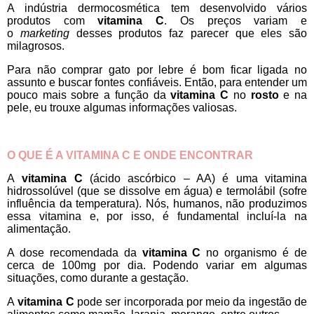
A indústria dermocosmética tem desenvolvido vários
produtos com
vitamina
C
. Os preços variam e
o
marketing
desses produtos faz parecer que eles são
milagrosos.
Para não comprar gato por lebre é bom ficar ligada no
assunto e buscar fontes confiáveis. Então, para entender um
pouco mais sobre a função da
vitamina C
no
rosto
e na
pele, eu trouxe algumas informações valiosas.
O QUE É A VITAMINA C E ONDE ENCONTRAR
A
vitamina C
(ácido ascórbico – AA) é uma vitamina
hidrossolúvel (que se dissolve em água) e termolábil (sofre
influência da temperatura). Nós, humanos, não produzimos
essa vitamina e, por isso, é fundamental incluí-la na
alimentação.
A dose recomendada da
vitamina C
no organismo é de
cerca de 100mg por dia. Podendo variar em algumas
situações, como durante a gestação.
A
vitamina C
pode ser incorporada por meio da ingestão de