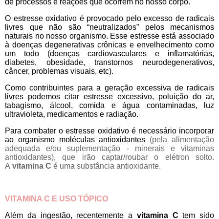
de
processos e reações que ocorrem no nos
s
o corpo.
O estresse oxidativo é provocado pelo excesso de radicais
livres que não são “neutralizados” pelos mecanismos
naturais no nosso organismo. Esse estresse está associado
à doenças degenerativas crônicas e envelhecimento como
um todo (doenças cardiovasculares e inflamatórias,
diabetes, obesidade, transtornos neurodegenerativos,
câncer, problemas visuais, etc).
Como contribuintes para a geração excessiva de radicais
livres podemos citar estresse excessivo, poluição do ar,
tabagismo, álcool, comida e água contaminadas, luz
ultravioleta, medicamentos e radiação.
Para combater o estresse oxidativo é necessário incorporar
ao organismo moléculas antioxidantes
(pela alimentação
adequada e/ou suplementação - minerais e vitaminas
antioxidantes)
, que irão captar/roubar o elétron solto.
A
vitamina C
é uma substância antioxidante.
VITAMINA C E USO TÓPICO
Além da ingestão, recentemente a
vitamina
C
tem sido