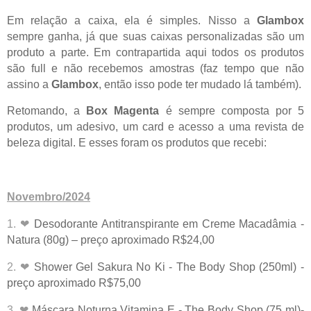
Em relação a caixa, ela é simples. Nisso a
Glambox
sempre ganha, já que suas caixas personalizadas são um
produto a parte. Em contrapartida aqui todos os produtos
são full e não recebemos amostras (faz tempo que não
assino a
Glambox
, então isso pode ter mudado lá também).
Retomando, a
Box Magenta
é sempre composta por 5
produtos, um adesivo, um card e acesso a uma revista de
beleza digital. E esses foram os produtos que recebi:
Novembro/2024
1. ❤
Desodorante Antitranspirante em Creme Macadâmia -
Natura (80g) – preço aproximado R$24,00
2. ❤
Shower Gel Sakura No Ki - The Body Shop (250ml) -
preço aproximado R$75,00
3. ❤
Máscara Noturna Vitamina E - The Body Shop (75 ml)-