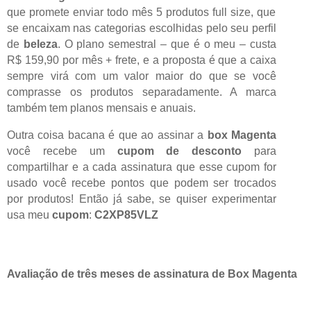
que promete enviar t
odo mês 5 produtos full size, que
se encaixam nas categorias escolhidas pelo seu perfil
de
beleza
. O plano
semestral
– que é o meu – custa
R$ 1
5
9,90 por mês + frete,
e a
proposta é que a
caixa
sempre v
irá
com um valor maior do que
se
você
comprasse
os produtos
separadamente.
A marca
também tem
planos
mensais e
anuais
.
Outra coisa bacana é que
ao assinar a
box Magenta
você recebe um
cupom de desconto
para
compartilhar e a cada as
sinatura que esse cupom for
usado você recebe
pontos que podem ser trocados
por produtos
!
Então já sabe, se quiser experimentar
usa meu
cupom
:
C2XP85VLZ
A
valiação de três meses de assinatura de
Box Magenta