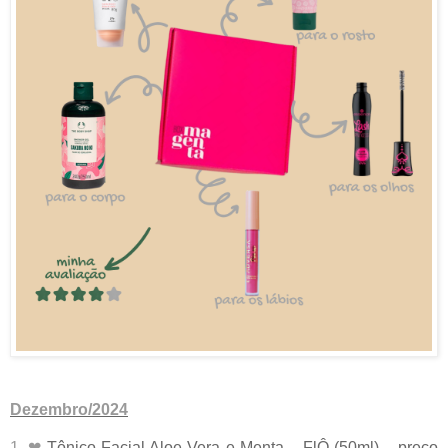
Dezembro/2024
1. ❤
Tônico Facial Aloe Vera e Menta – FlÔ (50ml) – preço