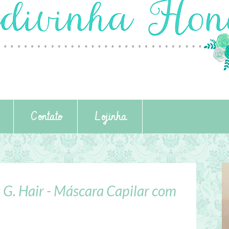
Contato
Lojinha
 G. Hair - Máscara Capilar com