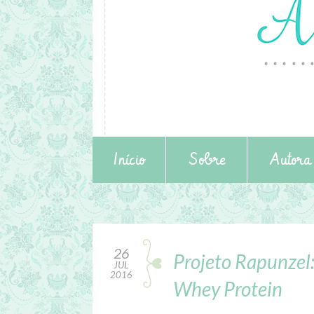
Início
Sobre
Autora
26
Projeto Rapunzel:
JUL
2016
Whey Protein