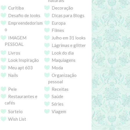
naturais
Curitiba
Decoração
Desafio de looks
Dicas para Blogs
Empreendedorism
Europa
o
Filmes
IMAGEM
Julho em 31 looks
PESSOAL
Lágrimas e glitter
Livros
Look do dia
Look Inspiração
Maquiagens
Meu apt 603
Moda
Nails
Organização
pessoal
Pele
Receitas
Restaurantes e
Saúde
cafés
Séries
Sorteio
Viagem
Wish List