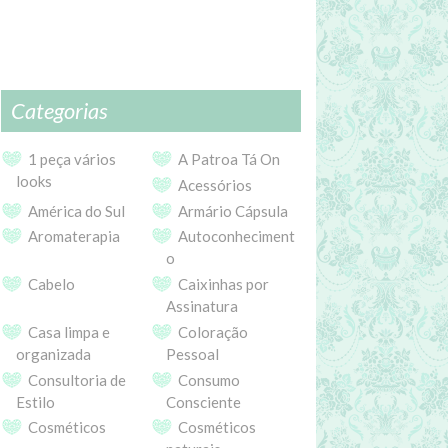
Categorias
1 peça vários
A Patroa Tá On
looks
Acessórios
América do Sul
Armário Cápsula
Aromaterapia
Autoconheciment
o
Cabelo
Caixinhas por
Assinatura
Casa limpa e
Coloração
organizada
Pessoal
Consultoria de
Consumo
Estilo
Consciente
Cosméticos
Cosméticos