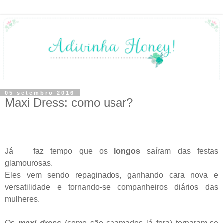
05 setembro 2016
Maxi Dress: como usar?
Já faz tempo que os
longos
saíram das festas
glamourosas.
Eles vem sendo repaginados, ganhando cara nova e
versatilidade e tornando-se companheiros diários das
mulheres.
Os
maxi dress
(como são chamados lá fora) tornaram-se