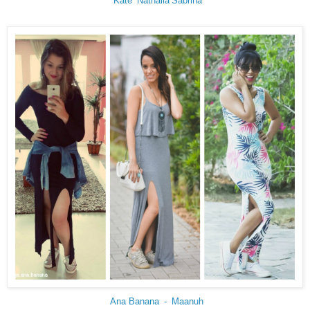
Kate
Nathalia
Sabrina
Ana Banana
-
Maanuh