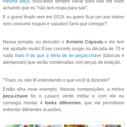
mesma peça
. Buscando sempre variar para não me iludir
achando que eu “não tem roupa para sair”.
E o
grand finale
vem em 2019: eu quero ficar um ano inteiro
sem consumir roupas e sapatos! Será que consigo?
Nessa jornada, eu descobri o
Armário Cápsula
e ele tem
me ajudado muito! Esse conceito surgiu na década de 70 e
nada
mais é do que a ideia de ter peças-chave
(básicas e
atemporais) que serão combinadas com peças de estação.
“Thais, eu não tô entendendo o que você tá dizendo!”
Então olha esse exemplo. Nessas composições, a minha
peça-chave
foi o casaco verde militar e com ele eu
consegui montar 4
looks diferentes
, que me permitiram
enfrentar diferentes ocasiões.