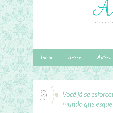
Início
Sobre
Autora
23
Você já se esforço
JAN
2023
mundo que esquec