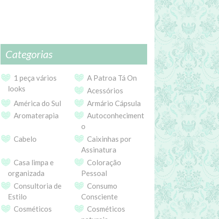
Categorias
1 peça vários
A Patroa Tá On
looks
Acessórios
América do Sul
Armário Cápsula
Aromaterapia
Autoconheciment
o
Cabelo
Caixinhas por
Assinatura
Casa limpa e
Coloração
organizada
Pessoal
Consultoria de
Consumo
Estilo
Consciente
Cosméticos
Cosméticos