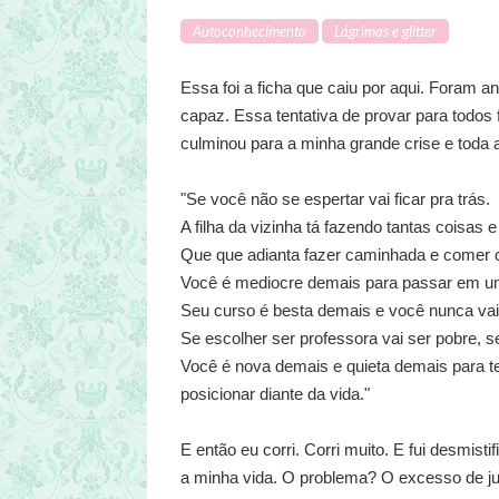
Autoconhecimento
Lágrimas e glitter
Essa foi a ficha que caiu por aqui. Foram a
capaz. Essa tentativa de provar para todo
culminou para a minha grande crise e toda a
"Se você não se espertar vai ficar pra trás.
A filha da vizinha tá fazendo tantas coisa
Que que adianta fazer caminhada e comer 
Você é mediocre demais para passar em um
Seu curso é besta demais e você nunca vai 
Se escolher ser professora vai ser pobre, 
Você é nova demais e quieta demais para t
posicionar diante da vida."
E então eu corri. Corri muito. E fui desmist
a minha vida. O problema? O excesso de just