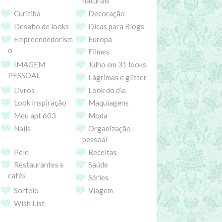
naturais
Curitiba
Decoração
Desafio de looks
Dicas para Blogs
Empreendedorism
Europa
o
Filmes
IMAGEM
Julho em 31 looks
PESSOAL
Lágrimas e glitter
Livros
Look do dia
Look Inspiração
Maquiagens
Meu apt 603
Moda
Nails
Organização
pessoal
Pele
Receitas
Restaurantes e
Saúde
cafés
Séries
Sorteio
Viagem
Wish List