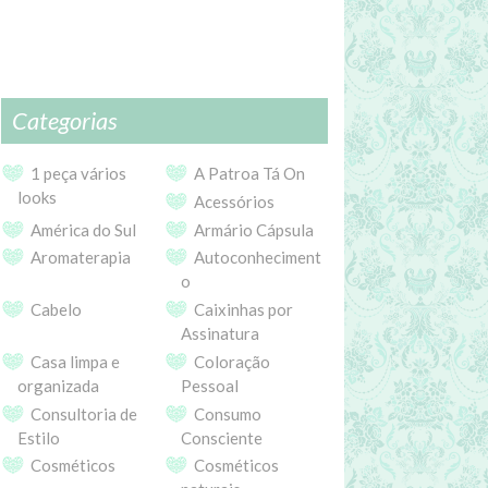
Categorias
1 peça vários
A Patroa Tá On
looks
Acessórios
América do Sul
Armário Cápsula
Aromaterapia
Autoconheciment
o
Cabelo
Caixinhas por
Assinatura
Casa limpa e
Coloração
organizada
Pessoal
Consultoria de
Consumo
Estilo
Consciente
Cosméticos
Cosméticos