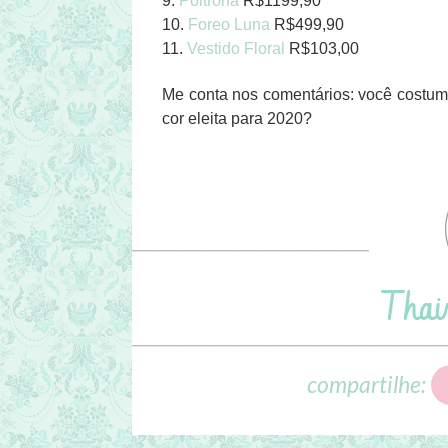
9.
Poltrona
R$1199,90
10.
Foreo Luna
R$499,90
11.
Vestido Floral
R$103,00
Me conta nos comentários: você costum
cor eleita para 2020?
compartilhe: