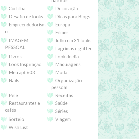
naturais
Curitiba
Decoração
Desafio de looks
Dicas para Blogs
Empreendedorism
Europa
o
Filmes
IMAGEM
Julho em 31 looks
PESSOAL
Lágrimas e glitter
Livros
Look do dia
Look Inspiração
Maquiagens
Meu apt 603
Moda
Nails
Organização
pessoal
Pele
Receitas
Restaurantes e
Saúde
cafés
Séries
Sorteio
Viagem
Wish List