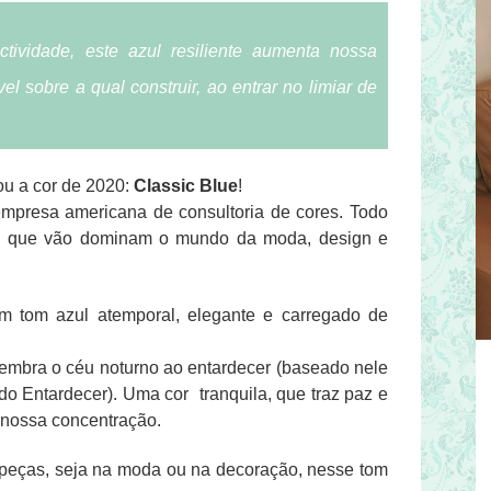
ctividade, este azul resiliente aumenta nossa
l sobre a qual construir, ao entrar no limiar de
u a cor de 2020:
Classic Blue
!
mpresa americana de consultoria de cores. Todo
es que vão dominam o mundo da moda, design e
um tom azul atemporal, elegante e carregado de
 lembra o céu noturno ao entardecer (baseado nele
 do Entardecer). Uma cor
tranquila, que traz paz e
a nossa concentração.
s peças, seja na moda ou na decoração, nesse tom