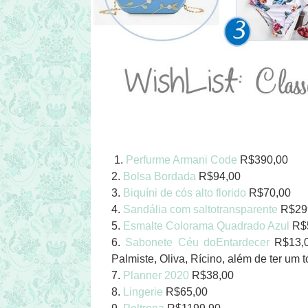
1.
Perfurme Armani Code
R$390,00
2.
Bolsa Bordada
R$94,00
3.
Biquíni de cós alto florido
R$70,00
4.
Sandália com saltotransparente
R$29
5.
Esmalte Colorama Quadrado Azul
R$
6.
Sabonete Céu doEntardecer
R$13,0
Palmiste, Oliva, Rícino, além de ter um
7.
Planner 2020
R$38,00
8.
Lingerie
R$65,00